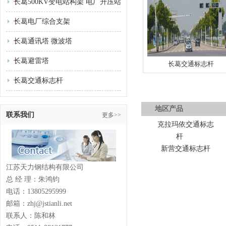
长葛500KV变电站构架 电厂升压站
长葛电厂综合支架
长葛通讯塔 微波塔
长葛避雷塔
长葛交通标志杆
长葛交通标志杆
地区产品
联系我们
更多>>
克拉玛依交通标志
杆
新营交通标志杆
江苏天力钢结构有限公司
总 经 理：朱鸿钧
电话：13805295999
邮箱：zhj@jstianli.net
联系人：陈和林