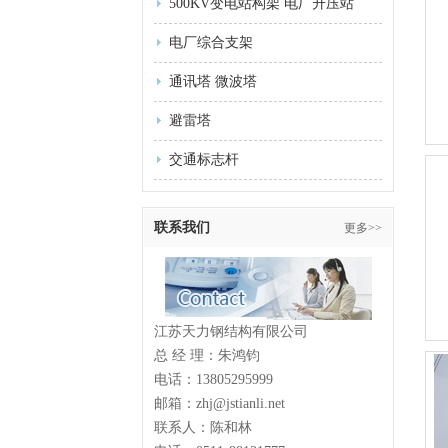
500KV变电站构架 电厂升压站
电厂综合支架
通讯塔 微波塔
避雷塔
交通标志杆
联系我们
更多>>
江苏天力钢结构有限公司
总 经 理：朱鸿钧
电话：13805295999
邮箱：zhj@jstianli.net
联系人：陈和林