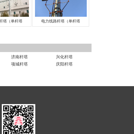
杆塔（单杆塔
电力线路杆塔（单杆塔
济南杆塔
兴化杆塔
项城杆塔
庆阳杆塔