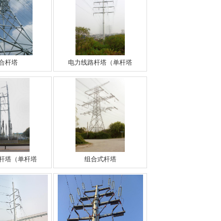
合杆塔
电力线路杆塔（单杆塔
杆塔（单杆塔
组合式杆塔