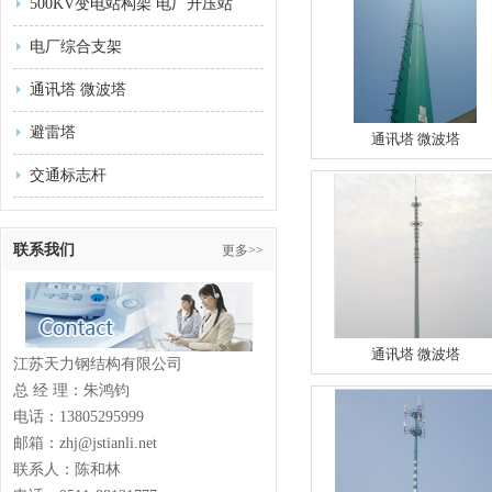
500KV变电站构架 电厂升压站
电厂综合支架
通讯塔 微波塔
避雷塔
通讯塔 微波塔
交通标志杆
联系我们
更多>>
通讯塔 微波塔
江苏天力钢结构有限公司
总 经 理：朱鸿钧
电话：13805295999
邮箱：zhj@jstianli.net
联系人：陈和林